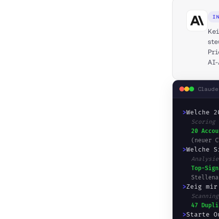
I
Kei
ste
Pri
AI-
Claude
>
Welche 2
Scoring 
20 Accou
(neuer C
>
Welche S
Analysie
Top-Sign
Stellena
>
Zeig mir
Scanning
47 Dupli
>
Starte O