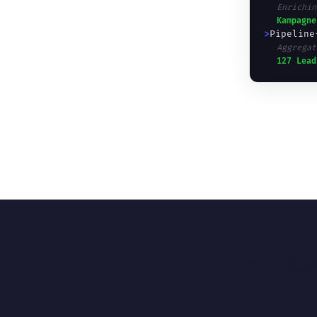
Enrichin
Kampagne
>
Pipeline
Aggregat
127 Lead
Kein w