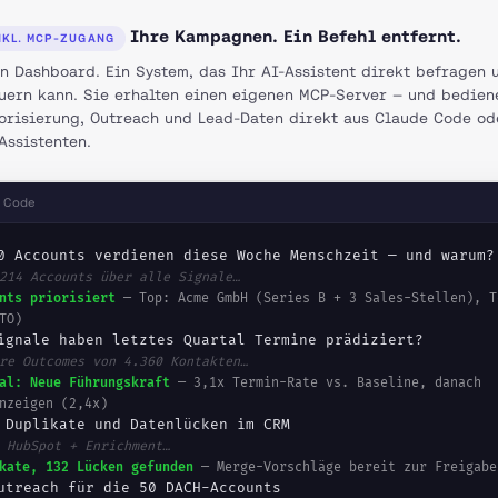
Ihre Kampagnen. Ein Befehl entfernt.
NKL. MCP-ZUGANG
n Dashboard. Ein System, das Ihr AI-Assistent direkt befragen 
uern kann. Sie erhalten einen eigenen MCP-Server — und bedien
orisierung, Outreach und Lead-Daten direkt aus Claude Code o
Assistenten.
 Code
0 Accounts verdienen diese Woche Menschzeit — und warum?
214 Accounts über alle Signale…
nts priorisiert
— Top: Acme GmbH (Series B + 3 Sales-Stellen), T
TO)
ignale haben letztes Quartal Termine prädiziert?
re Outcomes von 4.360 Kontakten…
al: Neue Führungskraft
— 3,1x Termin-Rate vs. Baseline, danach
nzeigen (2,4x)
 Duplikate und Datenlücken im CRM
 HubSpot + Enrichment…
kate, 132 Lücken gefunden
— Merge-Vorschläge bereit zur Freigabe
utreach für die 50 DACH-Accounts