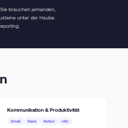
— Sie brauchen jemanden,
usteine unter der Haube.
Reporting.
en
Kommunikation & Produktivität
Gmail
Slack
Notion
n8n