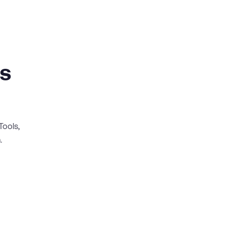
es
Tools,
.