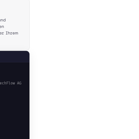
und
en
der Ihrem
echFlow AG