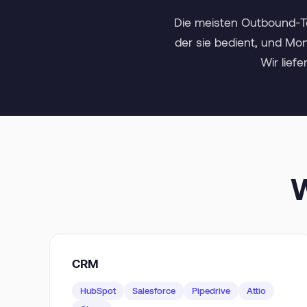
Die meisten Outbound-To
der sie bedient, und Mo
Wir liefe
W
CRM
HubSpot
Salesforce
Pipedrive
Attio