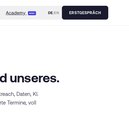
Academy
DE
/
EN
ERSTGESPRÄCH
NEU
rd unseres.
each, Daten, KI.
te Termine, voll