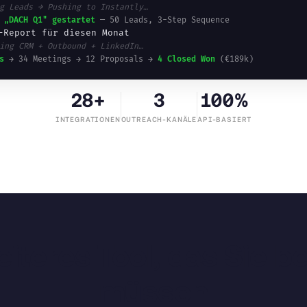
g Leads → Pushing to Instantly…
 „DACH Q1" gestartet
— 50 Leads, 3-Step Sequence
-Report für diesen Monat
ing CRM + Outbound + LinkedIn…
s
→ 34 Meetings → 12 Proposals →
4 Closed Won
(€189k)
28+
3
100%
INTEGRATIONEN
OUTREACH-KANÄLE
API-BASIERT
eiteres Tool, das Sie b
müssen