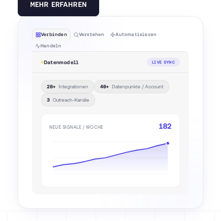
MEHR ERFAHREN
Verbinden
Verstehen
Automatisieren
Handeln
Datenmodell
LIVE SYNC
Integrationen
Datenpunkte / Account
28+
40+
Outreach-Kanäle
3
182
NEUE SIGNALE / WOCHE