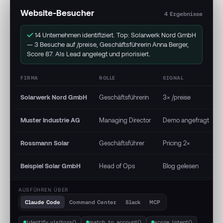
Website-Besucher
4 Ergebnisse
14 Unternehmen identifiziert. Top: Solarwerk Nord GmbH
— 3 Besuche auf /preise, Geschäftsführerin Anna Berger,
Score 87. Als Lead angelegt und priorisiert.
FIRMA
ROLLE
SIGNAL
Solarwerk Nord GmbH
Geschäftsführerin
3× /preise
Muster Industrie AG
Managing Director
Demo angefragt
Rossmann Solar
Geschäftsführer
Pricing 2×
Beispiel Solar GmbH
Head of Ops
Blog gelesen
AUSFÜHREN ÜBER
Claude Code
Command Center
Slack
MCP
identify_visitors()
match_to_account()
score_intent()