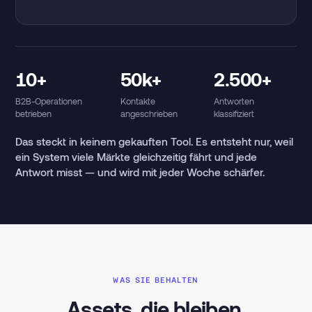
10+
50k+
2.500+
B2B-Operationen
Kontakte
Antworten
betrieben
angeschrieben
klassifiziert
Das steckt in keinem gekauften Tool. Es entsteht nur, weil
ein System viele Märkte gleichzeitig fährt und jede
Antwort misst — und wird mit jeder Woche schärfer.
WAS SIE BEHALTEN
Assets, die bleiben.