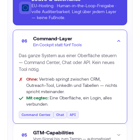
EU-Hosting · Human-in-the-Loop-Freigabe ·
volle Auditierbarkeit. Liegt über jedem Layer
— keine Fußnote.
Command-Layer
06
Ein Cockpit statt fünf Tools
Das ganze System aus einer Oberfläche steuern
— Command Center, Chat oder API. Kein neues
Tool nötig.
Ohne:
Vertrieb springt zwischen CRM,
Outreach-Tool, LinkedIn und Tabellen — nichts
spricht miteinander.
Mit cegtec:
Eine Oberfläche, ein Login, alles
verbunden.
Command Center
Chat
API
GTM-Capabilities
05
Vom Signal bis zum Termin — automatisiert