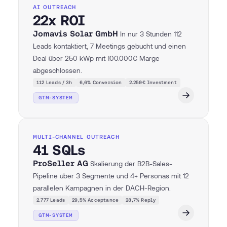
AI OUTREACH
22x ROI
Jomavis Solar GmbH
In nur 3 Stunden 112
Leads kontaktiert, 7 Meetings gebucht und einen
Deal über 250 kWp mit 100.000€ Marge
abgeschlossen.
112 Leads / 3h
6,6% Conversion
2.250€ Investment
GTM-SYSTEM
MULTI-CHANNEL OUTREACH
41 SQLs
ProSeller AG
Skalierung der B2B-Sales-
Pipeline über 3 Segmente und 4+ Personas mit 12
parallelen Kampagnen in der DACH-Region.
2.777 Leads
29,5% Acceptance
28,7% Reply
GTM-SYSTEM