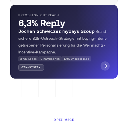
PRECISION OUTREACH
6,3% Reply
Jochen Schweizer mydays Group
Brand-
sichere B2B-Outreach-Strategie mit buying-intent-
getriebener Personalisierung für die Weihnachts-
Incentive-Kampagne.
2.728 Leads
9 Kampagnen
1,0% Unsubscribe
GTM-SYSTEM
DREI WEGE