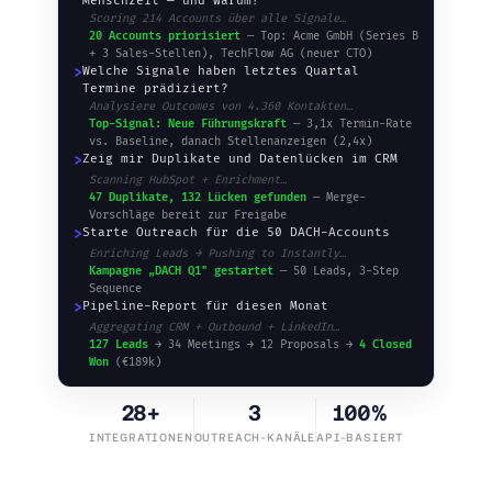
Menschzeit — und warum?
Scoring 214 Accounts über alle Signale…
20 Accounts priorisiert
— Top: Acme GmbH (Series B
+ 3 Sales-Stellen), TechFlow AG (neuer CTO)
>
Welche Signale haben letztes Quartal
Termine prädiziert?
Analysiere Outcomes von 4.360 Kontakten…
Top-Signal: Neue Führungskraft
— 3,1x Termin-Rate
vs. Baseline, danach Stellenanzeigen (2,4x)
>
Zeig mir Duplikate und Datenlücken im CRM
Scanning HubSpot + Enrichment…
47 Duplikate, 132 Lücken gefunden
— Merge-
Vorschläge bereit zur Freigabe
>
Starte Outreach für die 50 DACH-Accounts
Enriching Leads → Pushing to Instantly…
Kampagne „DACH Q1" gestartet
— 50 Leads, 3-Step
Sequence
>
Pipeline-Report für diesen Monat
Aggregating CRM + Outbound + LinkedIn…
127 Leads
→ 34 Meetings → 12 Proposals →
4 Closed
Won
(€189k)
28+
3
100%
INTEGRATIONEN
OUTREACH-KANÄLE
API-BASIERT