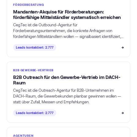
FÖRDERBERATUNG
Mandanten-Akquise für Förderberatungen:
förderfähige Mittelständler systematisch erreichen
CegTec ist die Outbound-Agentur für
Förderberatungsunternehmen, die konkrete Anfragen von
förderfähigen Mittelständlern wollen — signalbasiert identifiziert,
programmgenau angesprochen, ohne dass Ihre Berater kalt
→
Leads kontaktiert: 2.777
akquirieren müssen.
B2B GEWERBE-VERTRIEB
B2B Outreach für den Gewerbe-Vertrieb im DACH-
Raum
CegTec ist die Outreach-Agentur für B2B-Unternehmen im
DACH-Raum, die Gewerbekunden planbar gewinnen wollen —
statt über Zufall, Messen und Empfehlungen.
→
Leads kontaktiert: 2.777
AGENTUREN