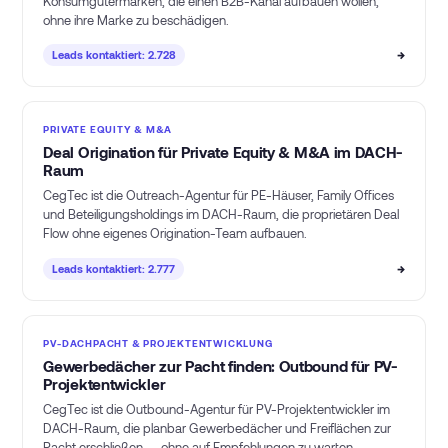
Konsumgütermarken, die einen B2B-Kanal aufbauen wollen,
ohne ihre Marke zu beschädigen.
→
Leads kontaktiert: 2.728
PRIVATE EQUITY & M&A
Deal Origination für Private Equity & M&A im DACH-
Raum
CegTec ist die Outreach-Agentur für PE-Häuser, Family Offices
und Beteiligungsholdings im DACH-Raum, die proprietären Deal
Flow ohne eigenes Origination-Team aufbauen.
→
Leads kontaktiert: 2.777
PV-DACHPACHT & PROJEKTENTWICKLUNG
Gewerbedächer zur Pacht finden: Outbound für PV-
Projektentwickler
CegTec ist die Outbound-Agentur für PV-Projektentwickler im
DACH-Raum, die planbar Gewerbedächer und Freiflächen zur
Pacht erschließen — ohne auf Empfehlungen zu warten.