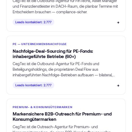
CegTec ist die Outbound-Agentur für FinTechs, Asset Manager
und Finanzdienstleister im DACH-Raum, die planbar Termine mit
Entscheidern brauchen — compliance-sicher.
→
Leads kontaktiert: 2.777
PE — UNTERNEHMENSNACHFOLGE
Nachfolge-Deal-Sourcing für PE-Fonds:
inhabergeführte Betriebe (60+)
CegTec ist die Outbound-Agentur für PE-Fonds und
Beteiligungsholdings, die proprietären Deal Flow aus
inhabergeführten Nachfolge-Betrieben aufbauen — bilateral,
off-market, ohne eigenes Origination-Team.
→
Leads kontaktiert: 2.777
PREMIUM- & KONSUMGÜTERMARKEN
Markensichere B2B-Outreach für Premium- und
Konsumgütermarken
CegTec ist die Outreach-Agentur für Premium- und