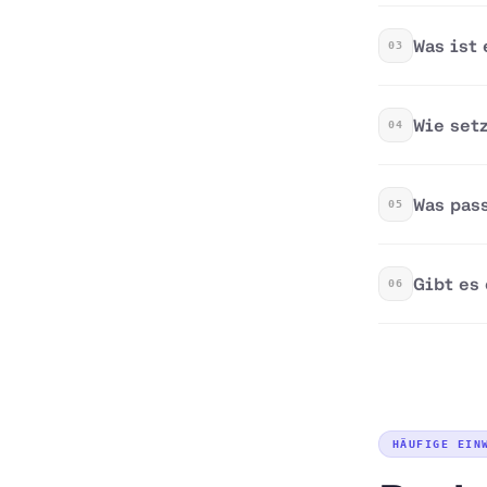
Was ist
03
Wie set
04
Was pas
05
Gibt es
06
HÄUFIGE EIN