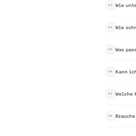
Wie unt
03
Wie sch
04
Was pas
05
Kann ic
06
Welche 
07
Brauche
08