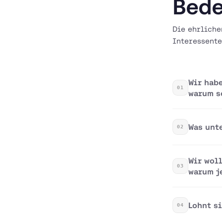
Bede
Die ehrliche
Interessente
Wir hab
01
warum s
Was unt
02
Wir wol
03
warum j
Lohnt s
04