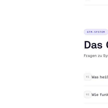
GTM-SYSTEM
Das 
Fragen zu Sy
Was hei
01
Wie fun
02