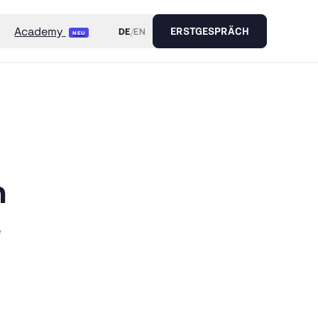
Academy
DE
/
EN
ERSTGESPRÄCH
NEU
n
e