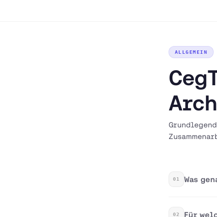
ALLGEMEIN
CegT
Arch
Grundlegend
Zusammenarb
Was gen
01
Für wel
02