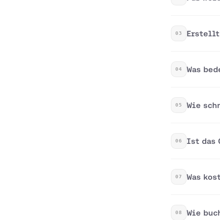
Erstell
03
Was bed
04
Wie sch
05
Ist das
06
Was kos
07
Wie buc
08