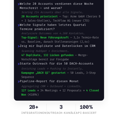
>
Welche 20 Accounts verdienen diese Woche
Menschzeit — und warum?
Scoring 214 Accounts über alle Signale…
20 Accounts priorisiert
— Top: Acme GmbH (Series B
+ 3 Sales-Stellen), TechFlow AG (neuer CTO)
>
Welche Signale haben letztes Quartal
Termine prädiziert?
Analysiere Outcomes von 4.360 Kontakten…
Top-Signal: Neue Führungskraft
— 3,1x Termin-Rate
vs. Baseline, danach Stellenanzeigen (2,4x)
>
Zeig mir Duplikate und Datenlücken im CRM
Scanning HubSpot + Enrichment…
47 Duplikate, 132 Lücken gefunden
— Merge-
Vorschläge bereit zur Freigabe
>
Starte Outreach für die 50 DACH-Accounts
Enriching Leads → Pushing to Instantly…
Kampagne „DACH Q1" gestartet
— 50 Leads, 3-Step
Sequence
>
Pipeline-Report für diesen Monat
Aggregating CRM + Outbound + LinkedIn…
127 Leads
→ 34 Meetings → 12 Proposals →
4 Closed
Won
(€189k)
28+
3
100%
INTEGRATIONEN
OUTREACH-KANÄLE
API-BASIERT