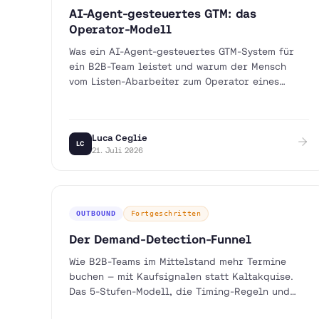
AI-Agent-gesteuertes GTM: das
Operator-Modell
Was ein AI-Agent-gesteuertes GTM-System für
ein B2B-Team leistet und warum der Mensch
vom Listen-Abarbeiter zum Operator eines
lernenden Systems wird.
Luca Ceglie
LC
21. Juli 2026
OUTBOUND
Fortgeschritten
Der Demand-Detection-Funnel
Wie B2B-Teams im Mittelstand mehr Termine
buchen — mit Kaufsignalen statt Kaltakquise.
Das 5-Stufen-Modell, die Timing-Regeln und
eine Bauanleitung für den eigenen Stack.