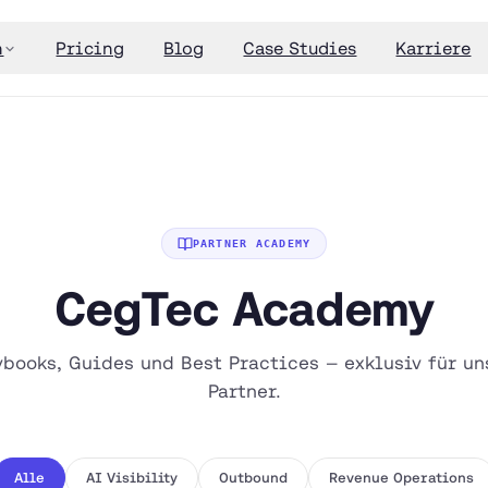
n
Pricing
Blog
Case Studies
Karriere
PARTNER ACADEMY
CegTec Academy
ybooks, Guides und Best Practices — exklusiv für un
Partner.
Alle
AI Visibility
Outbound
Revenue Operations