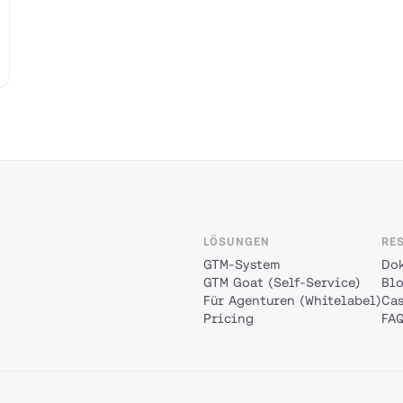
LÖSUNGEN
RE
GTM-System
Do
GTM Goat (Self-Service)
Bl
Für Agenturen (Whitelabel)
Cas
Pricing
FA