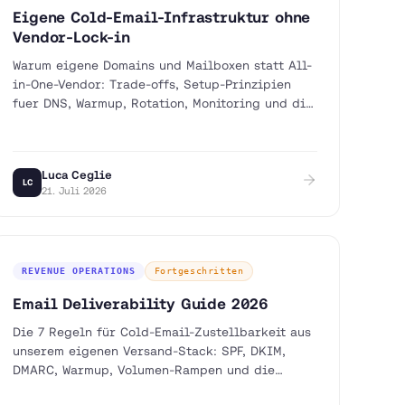
Eigene Cold-Email-Infrastruktur ohne
Vendor-Lock-in
Warum eigene Domains und Mailboxen statt All-
in-One-Vendor: Trade-offs, Setup-Prinzipien
fuer DNS, Warmup, Rotation, Monitoring und die
Kostenlogik dahinter.
Luca Ceglie
LC
21. Juli 2026
REVENUE OPERATIONS
Fortgeschritten
Email Deliverability Guide 2026
Die 7 Regeln für Cold-Email-Zustellbarkeit aus
unserem eigenen Versand-Stack: SPF, DKIM,
DMARC, Warmup, Volumen-Rampen und die
Metrik, die wirklich zählt.