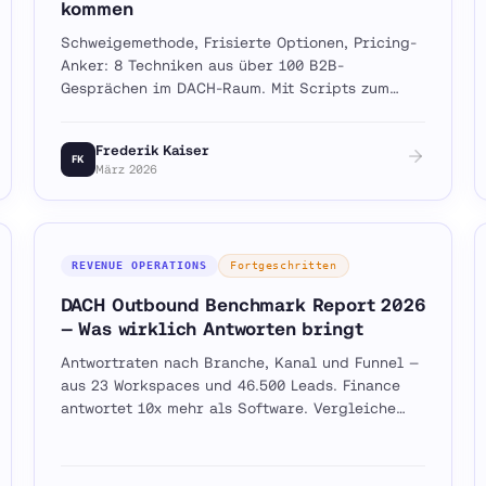
kommen
Schweigemethode, Frisierte Optionen, Pricing-
Anker: 8 Techniken aus über 100 B2B-
Gesprächen im DACH-Raum. Mit Scripts zum
Sofort-Einsetzen.
Frederik Kaiser
FK
März 2026
REVENUE OPERATIONS
Fortgeschritten
DACH Outbound Benchmark Report 2026
— Was wirklich Antworten bringt
Antwortraten nach Branche, Kanal und Funnel —
aus 23 Workspaces und 46.500 Leads. Finance
antwortet 10x mehr als Software. Vergleiche
deine Zahlen gegen die echten Benchmarks.