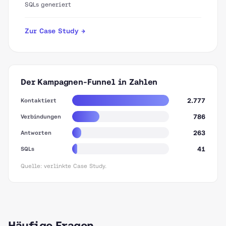
SQLs generiert
Zur Case Study →
Der Kampagnen-Funnel in Zahlen
2.777
Kontaktiert
786
Verbindungen
263
Antworten
41
SQLs
Quelle: verlinkte Case Study.
Häufige Fragen