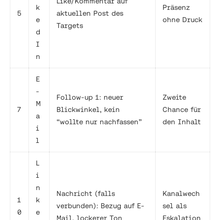
Like/Kommentar auf
k
Präsenz
5
aktuellen Post des
e
ohne Druck
Targets
d
I
n
E
-
Follow-up 1: neuer
Zweite
M
7
Blickwinkel, kein
Chance für
a
“wollte nur nachfassen”
den Inhalt
i
l
L
i
n
Nachricht (falls
Kanalwech
1
k
verbunden): Bezug auf E-
sel als
0
e
Mail, lockerer Ton
Eskalation