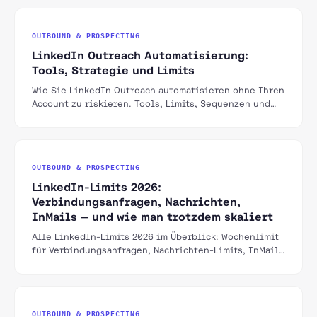
OUTBOUND & PROSPECTING
LinkedIn Outreach Automatisierung:
Tools, Strategie und Limits
Wie Sie LinkedIn Outreach automatisieren ohne Ihren
Account zu riskieren. Tools, Limits, Sequenzen und
Best Practices für B2B im DACH-Raum.
OUTBOUND & PROSPECTING
LinkedIn-Limits 2026:
Verbindungsanfragen, Nachrichten,
InMails — und wie man trotzdem skaliert
Alle LinkedIn-Limits 2026 im Überblick: Wochenlimit
für Verbindungsanfragen, Nachrichten-Limits, InMail-
Credits nach Plan, Profilbesuche und Suchen. Plus:
was Restrictions triggert, ein sicherer Ramp-up-Plan
und wie man innerhalb der Limits skaliert.
OUTBOUND & PROSPECTING