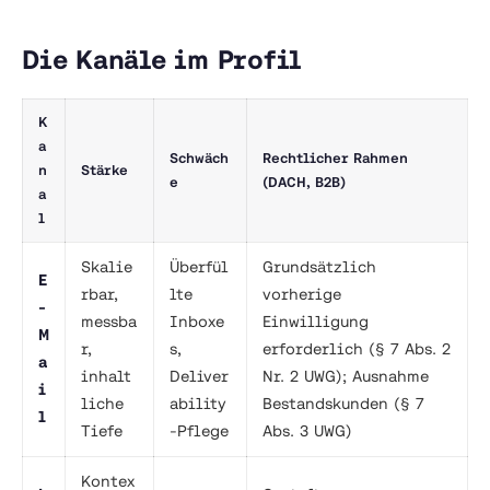
Die Kanäle im Profil
K
a
Schwäch
Rechtlicher Rahmen
n
Stärke
e
(DACH, B2B)
a
l
Skalie
Überfül
Grundsätzlich
E
rbar,
lte
vorherige
-
messba
Inboxe
Einwilligung
M
r,
s,
erforderlich (§ 7 Abs. 2
a
inhalt
Deliver
Nr. 2 UWG); Ausnahme
i
liche
ability
Bestandskunden (§ 7
l
Tiefe
-Pflege
Abs. 3 UWG)
Kontex