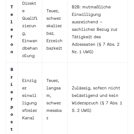
Direkt
T
B2B: mutmaßliche
e
Teuer,
e
Einwilligung
Qualifi
schwer
l
ausreichend —
zierun
skalier
e
sachlicher Bezug zur
g,
bar,
f
Tätigkeit des
Einwan
Erreich
o
Adressaten (§ 7 Abs. 2
dbehan
barkeit
n
Nr. 1 UWG)
dlung
B
r
Einzig
Teuer,
i
er
langsa
Zulässig, sofern nicht
e
einwil
m,
belästigend und kein
f
ligung
schwer
Widerspruch (§ 7 Abs. 1
p
sfreier
messba
S. 2 UWG)
o
Kanal
r
s
t