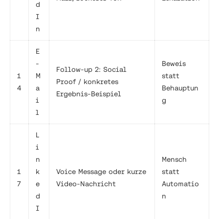
d
I
n
E
-
Beweis
Follow-up 2: Social
1
M
statt
Proof / konkretes
4
a
Behauptun
Ergebnis-Beispiel
i
g
l
L
i
n
Mensch
1
k
Voice Message oder kurze
statt
7
e
Video-Nachricht
Automatio
d
n
I