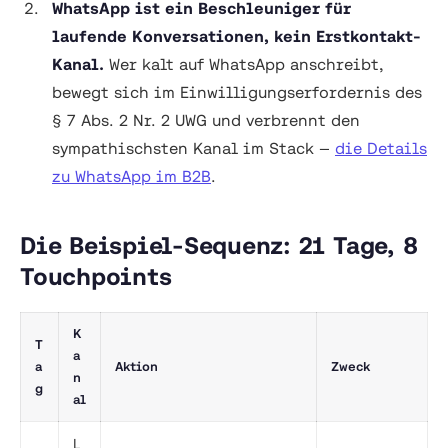
WhatsApp ist ein Beschleuniger für
laufende Konversationen, kein Erstkontakt-
Kanal.
Wer kalt auf WhatsApp anschreibt,
bewegt sich im Einwilligungserfordernis des
§ 7 Abs. 2 Nr. 2 UWG und verbrennt den
sympathischsten Kanal im Stack —
die Details
zu WhatsApp im B2B
.
Die Beispiel-Sequenz: 21 Tage, 8
Touchpoints
K
T
a
a
Aktion
Zweck
n
g
al
L