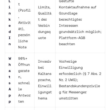
L
Gestufte
t
i
Limits,
Kontaktaufnahme auf
(Profil
n
Qualitä
Grundlage
,
k
t der
berechtigter
Aktivit
e
Verbin
Interessen
ät),
d
dungsq
grundsätzlich möglich;
persön
I
uote
Plattform-AGB
liche
n
beachten
Note
W
90%+
Invasiv
Vorherige
h
Öffnun
bei
Einwilligung
a
gsrate
Kaltans
erforderlich (§ 7 Abs. 2
t
n,
prache,
Nr. 2 UWG);
s
schnel
Einwill
Bestandskundenprivile
A
le
igungst
g für Messenger
p
Antwor
hema
umstritten
p
ten