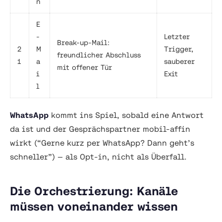
n
E
-
Letzter
Break-up-Mail:
2
M
Trigger,
freundlicher Abschluss
1
a
sauberer
mit offener Tür
i
Exit
l
WhatsApp
kommt ins Spiel, sobald eine Antwort
da ist und der Gesprächspartner mobil-affin
wirkt (“Gerne kurz per WhatsApp? Dann geht’s
schneller”) — als Opt-in, nicht als Überfall.
Die Orchestrierung: Kanäle
müssen voneinander wissen