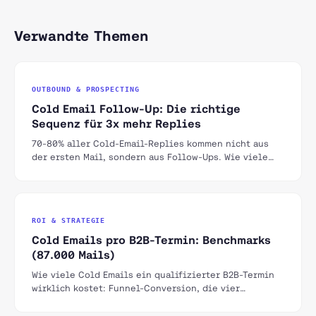
Verwandte Themen
OUTBOUND & PROSPECTING
Cold Email Follow-Up: Die richtige
Sequenz für 3x mehr Replies
70-80% aller Cold-Email-Replies kommen nicht aus
der ersten Mail, sondern aus Follow-Ups. Wie viele
Touches, welche Abstände, welche Hooks und wann
man stoppt — der Praxis-Guide für DACH-Outbound.
ROI & STRATEGIE
Cold Emails pro B2B-Termin: Benchmarks
(87.000 Mails)
Wie viele Cold Emails ein qualifizierter B2B-Termin
wirklich kostet: Funnel-Conversion, die vier
wichtigsten Hebel und echte Kampagnendaten aus
dem DACH-Raum.