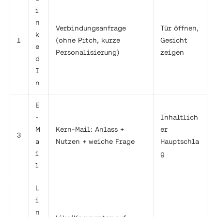
i
n
Verbindungsanfrage
Tür öffnen,
k
1
(ohne Pitch, kurze
Gesicht
e
Personalisierung)
zeigen
d
I
n
E
-
Inhaltlich
M
Kern-Mail: Anlass +
er
3
a
Nutzen + weiche Frage
Hauptschla
i
g
l
L
i
n