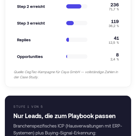
236
Step 2 erreicht
71,7 %
119
Step 3 erreicht
36,2 %
41
Replies
12,5 %
8
Opportunities
2,4 %
Quelle: CegTec-Kampagne für Caya GmbH — vollständige Zahlen in
der Case Study.
STUFE
1
VON
5
Nur Leads, die zum Playbook passen
Branchenspezifisches ICP (Hausverwaltungen mit ERP-
Systemen) plus Buying-Signal-Erkennung: