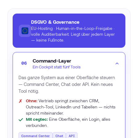
DSGVO & Governance
EU-Hosting · Human-in-the-Loop-Freigabe ·
volle Auditierbarkeit. Liegt über jedem Layer
— keine Fußnote.
Command-Layer
06
Ein Cockpit statt fünf Tools
Das ganze System aus einer Oberfläche steuern
— Command Center, Chat oder API. Kein neues
Tool nötig.
Ohne:
Vertrieb springt zwischen CRM,
Outreach-Tool, LinkedIn und Tabellen — nichts
spricht miteinander.
Mit cegtec:
Eine Oberfläche, ein Login, alles
verbunden.
Command Center
Chat
API