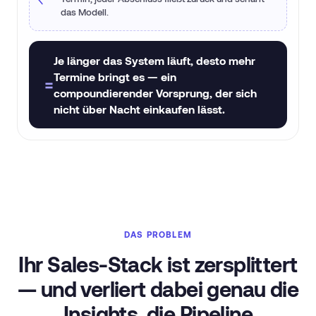
Ohne:
Ein Modellwechsel darf keine Migration und
das Modell.
kein Lock-in sein.
Autonom
Mensch-Gate
Mit cegtec:
Immer das beste Modell pro Aufgabe,
ohne Umbau.
Je länger das System läuft, desto mehr
LLMs
Austauschbar
Termine bringt es — ein
=
compoundierender Vorsprung, der sich
nicht über Nacht einkaufen lässt.
DAS PROBLEM
Ihr Sales-Stack ist zersplittert
— und verliert dabei genau die
Insights, die Pipeline