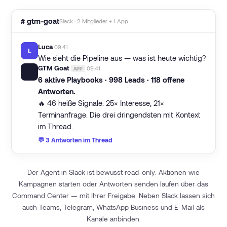
# gtm-goat
Slack · 2 Mitglieder + 1 App
Luca
09:41
L
Wie sieht die Pipeline aus — was ist heute wichtig?
GTM Goat
09:41
APP
🐐
6 aktive Playbooks · 998 Leads · 118 offene
Antworten.
🔥 46 heiße Signale: 25× Interesse, 21×
Terminanfrage. Die drei dringendsten mit Kontext
im Thread.
💬 3 Antworten im Thread
Der Agent in Slack ist bewusst read-only: Aktionen wie
Kampagnen starten oder Antworten senden laufen über das
Command Center — mit Ihrer Freigabe. Neben Slack lassen sich
auch Teams, Telegram, WhatsApp Business und E-Mail als
Kanäle anbinden.