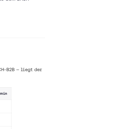
CH-B2B — liegt der
rmin