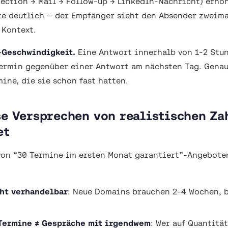
ection → Mail → Follow-up → LinkedIn-Nachricht) erhö
e deutlich — der Empfänger sieht den Absender zweima
 Kontext.
-Geschwindigkeit.
Eine Antwort innerhalb von 1-2 Stu
ermin gegenüber einer Antwort am nächsten Tag. Genau
ine, die sie schon fast hatten.
se Versprechen von realistischen Za
et
 von “30 Termine im ersten Monat garantiert”-Angebote
cht verhandelbar
: Neue Domains brauchen 2-4 Wochen, 
 Termine ≠ Gespräche mit irgendwem
: Wer auf Quantität