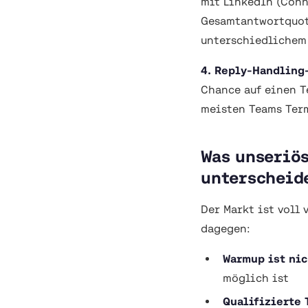
mit LinkedIn (Conn
Gesamtantwortquot
unterschiedlichem
4. Reply-Handling
Chance auf einen T
meisten Teams Term
Was unseriö
unterscheid
Der Markt ist voll
dagegen:
Warmup ist ni
möglich ist
Qualifizierte