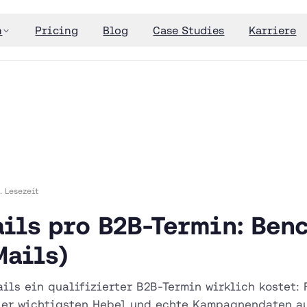
n
Pricing
Blog
Case Studies
Karriere
. Lesezeit
ils pro B2B-Termin: Ben
Mails)
ails ein qualifizierter B2B-Termin wirklich kostet: 
vier wichtigsten Hebel und echte Kampagnendaten a