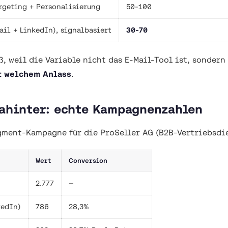
rgeting + Personalisierung
50-100
ail + LinkedIn), signalbasiert
30-70
ß, weil die Variable nicht das E-Mail-Tool ist, sondern
t welchem Anlass
.
dahinter: echte Kampagnenzahlen
gment-Kampagne für die ProSeller AG (B2B-Vertriebsdie
Wert
Conversion
2.777
—
kedIn)
786
28,3%