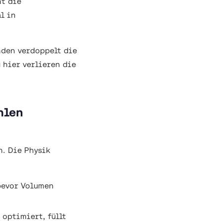
ht die
l in
nden verdoppelt die
 hier verlieren die
hlen
n. Die Physik
bevor Volumen
 optimiert, füllt