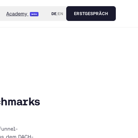
Academy
DE
/
EN
ERSTGESPRÄCH
NEU
chmarks
Funnel-
us dem DACH-