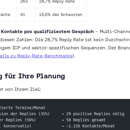
263
28,7% Reply Rate
räche
41
15,6% der Antworten
 Kontakte pro qualifiziertem Gespräch
— Multi-Channe
 diesen Zahlen: Die 28,7% Reply Rate ist kein Durchsch
ngem ICP und sektor-spezifischen Sequenzen. Der Bra
ails zu Reply-Rate-Benchmarks
).
g für Ihre Planung
t von Ihrem Ziel:
zierte Termine/Monat
sion der Replies (35%)     → 29 positive Replies nötig
er Replies (50%)           → 58 Replies gesamt
, konservativ)             → ~1.150 Kontakte/Monat