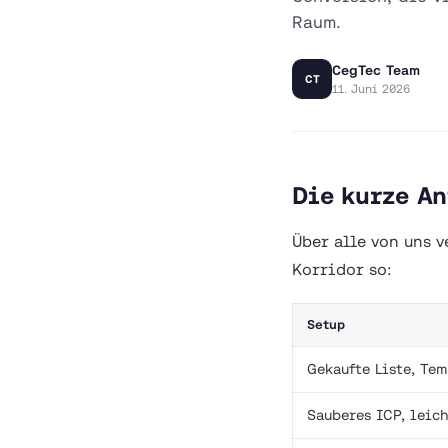
Raum.
CegTec Team
CT
11. Juni 2026
Die kurze A
Über alle von uns 
Korridor so:
Setup
Gekaufte Liste, Te
Sauberes ICP, leic