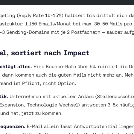
geting (Reply Rate 10-15%) halbiert bis drittelt sich d
rastruktur: 1.150 Emails/Monat bei max. 30-50 Mails pr
-3 Sending-Domains mit je 2 Postfächern — sauber auf
el, sortiert nach Impact
schlägt alles.
Eine Bounce-Rate über 5% ruiniert die De
dann kommen auch die guten Mails nicht mehr an. Meh
rsand ist Pflicht, nicht Option.
tik.
Unternehmen mit aktuellem Anlass (Stellenaussch
 Expansion, Technologie-Wechsel) antworten 3-5x häufig
rund hat,
jetzt
zu kommen.
Sequenzen.
E-Mail allein lässt Antwortpotenzial liege