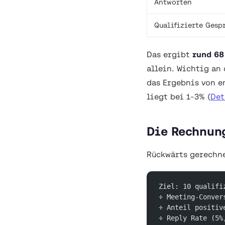
Antworten
Qualifizierte Gesp
Das ergibt
rund 68
allein. Wichtig an
das Ergebnis von e
liegt bei 1-3% (
Det
Die Rechnun
Rückwärts gerechne
Ziel: 10 qualifi
÷ Meeting-Conver
÷ Anteil positiv
÷ Reply Rate (5%