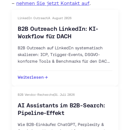
–
nehmen Sie jetzt Kontakt auf
.
LinkedIn Outreach
4. August 2026
B2B Outreach LinkedIn: KI-
Workflow für DACH
B2B Outreach auf LinkedIn systematisch
skalieren: ICP, Trigger-Events, DSGVO-
konforme Tools & Benchmarks für den DACH-
Markt. Jetzt 30-Tage-Plan starten.
Weiterlesen
B2B Vendor-Recherche
31. Juli 2026
AI Assistants im B2B-Search:
Pipeline-Effekt
Wie B2B-Einkäufer ChatGPT, Perplexity &