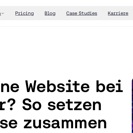
n
Pricing
Blog
Case Studies
Karriere
ine Website bei
r? So setzen
ise zusammen