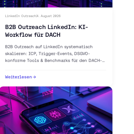
LinkedIn Outreach
4. August 2026
B2B Outreach LinkedIn: KI-
Workflow für DACH
B2B Outreach auf LinkedIn systematisch
skalieren: ICP, Trigger-Events, DSGVO-
konforme Tools & Benchmarks für den DACH-
Markt. Jetzt 30-Tage-Plan starten.
Weiterlesen