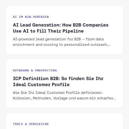
AI IM B2B-VERTRIEB
AI Lead Generation: How B2B Companies
Use AI to Fill Their Pipeline
AI-powered lead generation for B2B — from data
enrichment and scoring to personalized outreach,
with tools, workflows and benchmarks for the DACH
market.
OUTBOUND & PROSPECTING
ICP Definition B2B: So finden Sie Ihr
Ideal Customer Profile
Wie Sie Ihr Ideal Customer Profile definieren:
Kriterien, Methoden, Vorlage und warum ein scharfes
ICP der wichtigste Hebel für B2B-Wachstum ist.
TOOLS & VERGLEICHE