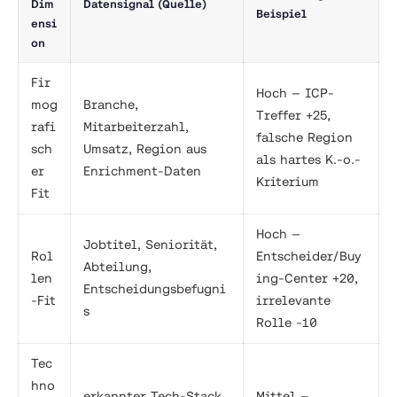
Dim
Datensignal (Quelle)
Beispiel
ensi
on
Fir
Hoch — ICP-
mog
Branche,
Treffer +25,
rafi
Mitarbeiterzahl,
falsche Region
sch
Umsatz, Region aus
als hartes K.-o.-
er
Enrichment-Daten
Kriterium
Fit
Hoch —
Jobtitel, Seniorität,
Rol
Entscheider/Buy
Abteilung,
len
ing-Center +20,
Entscheidungsbefugni
-Fit
irrelevante
s
Rolle -10
Tec
hno
erkannter Tech-Stack
Mittel —