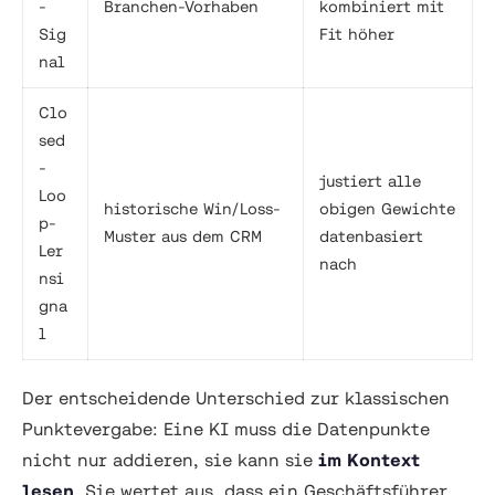
-
Branchen-Vorhaben
kombiniert mit
Sig
Fit höher
nal
Clo
sed
-
justiert alle
Loo
historische Win/Loss-
obigen Gewichte
p-
Muster aus dem CRM
datenbasiert
Ler
nach
nsi
gna
l
Der entscheidende Unterschied zur klassischen
Punktevergabe: Eine KI muss die Datenpunkte
nicht nur addieren, sie kann sie
im Kontext
lesen
. Sie wertet aus, dass ein Geschäftsführer