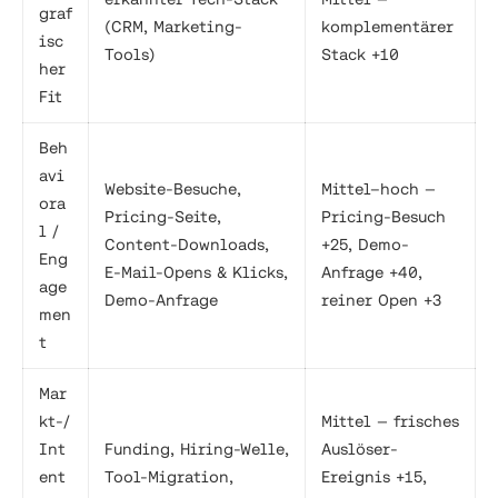
graf
(CRM, Marketing-
komplementärer
isc
Tools)
Stack +10
her
Fit
Beh
avi
Website-Besuche,
Mittel–hoch —
ora
Pricing-Seite,
Pricing-Besuch
l /
Content-Downloads,
+25, Demo-
Eng
E-Mail-Opens & Klicks,
Anfrage +40,
age
Demo-Anfrage
reiner Open +3
men
t
Mar
kt-/
Mittel — frisches
Int
Funding, Hiring-Welle,
Auslöser-
ent
Tool-Migration,
Ereignis +15,