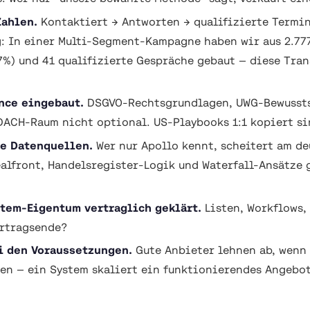
Zahlen.
Kontaktiert → Antworten → qualifizierte Termin
: In einer Multi-Segment-Kampagne haben wir aus 2.77
7%) und 41 qualifizierte Gespräche gebaut — diese Tran
ce eingebaut.
DSGVO-Rechtsgrundlagen, UWG-Bewussts
DACH-Raum nicht optional. US-Playbooks 1:1 kopiert si
e Datenquellen.
Wer nur Apollo kennt, scheitert am d
ealfront, Handelsregister-Logik und Waterfall-Ansätze 
tem-Eigentum vertraglich geklärt.
Listen, Workflows,
ertragsende?
i den Voraussetzungen.
Gute Anbieter lehnen ab, wenn
len — ein System skaliert ein funktionierendes Angebot