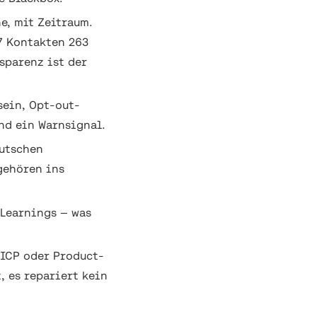
e, mit Zeitraum.
7 Kontakten 263
sparenz ist der
ein, Opt-out-
nd ein Warnsignal.
eutschen
gehören ins
 Learnings — was
 ICP oder Product-
, es repariert kein