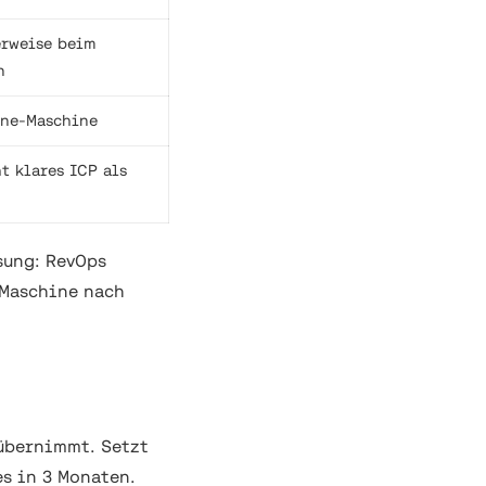
erweise beim
n
ine-Maschine
t klares ICP als
sung: RevOps
-Maschine nach
 übernimmt. Setzt
es in 3 Monaten.