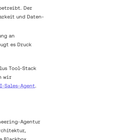
betreibt. Der
arkeit und Daten-
ung an
eugt es Druck
lus Tool-Stack
n wir
KI-Sales-Agent
.
neering-Agentur
chitektur,
e Blackbox.