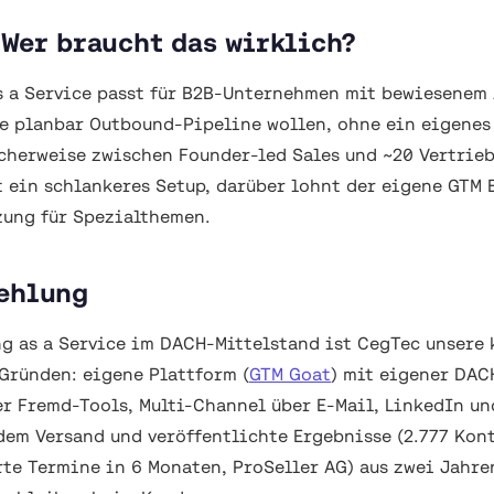
Wer braucht das wirklich?
s a Service passt für B2B-Unternehmen mit bewiesenem
ie planbar Outbound-Pipeline wollen, ohne ein eigene
cherweise zwischen Founder-led Sales und ~20 Vertrie
t ein schlankeres Setup, darüber lohnt der eigene GTM 
zung für Spezialthemen.
ehlung
g as a Service im DACH-Mittelstand ist CegTec unsere 
Gründen: eigene Plattform (
GTM Goat
) mit eigener DAC
 Fremd-Tools, Multi-Channel über E-Mail, LinkedIn u
dem Versand und veröffentlichte Ergebnisse (2.777 Kont
erte Termine in 6 Monaten, ProSeller AG) aus zwei Jahr