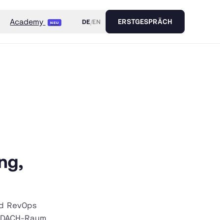
Academy
DE
/
EN
ERSTGESPRÄCH
NEU
ng,
nd RevOps
 DACH-Raum.