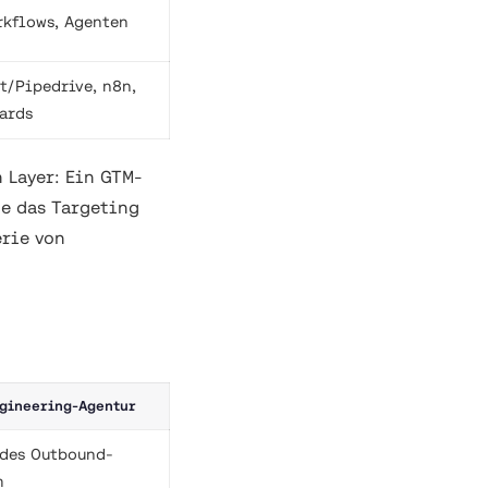
rkflows, Agenten
t/Pipedrive, n8n,
ards
 Layer: Ein GTM-
e das Targeting
erie von
gineering-Agentur
ndes Outbound-
m