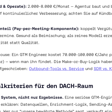
d & Operate):
2.000-8.000 €/Monat — Agentur baut und 
uf kontinuierlicher Verbesserung; achten Sie auf Kündb
nteil (Pay-per-Meeting-Komponente):
koppelt Vergüt
Termine. Gesund als Beimischung; als reines Modell erz
ität statt Qualität.
use: Ein GTM Engineer kostet 70.000-100.000 €/Jahr p
hr) — wenn man ihn findet. Die Make-or-Buy-Logik habe
ufgeschrieben:
Outbound-Tools vs. Service
und
SDR vs. 
hlkriterien für den DACH-Raum
 System, nicht nur Ergebnisse.
Eine seriöse GTM-Engi
 erklären: Datenquellen, Enrichment-Logik, Sending-Ar
. Wer nur “unsere bewährte Methode” sagt, verkauft ein