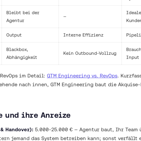
Bleibt bei der
Ideal
—
Agentur
Kunde
Output
Interne Effizienz
Pipel
Blackbox,
Brauch
Kein Outbound-Vollzug
Abhängigkeit
Input
 RevOps im Detail:
GTM Engineering vs. RevOps
. Kurzfas
ehende nach innen, GTM Engineering baut die Akquise
e und ihre Anreize
 & Handover):
5.000-25.000 € — Agentur baut, Ihr Team
tern jemand das System betreiben kann; sonst verfällt 