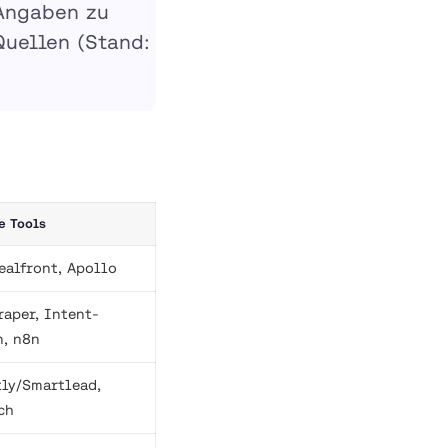
 Angaben zu
uellen (Stand:
e Tools
ealfront, Apollo
raper, Intent-
n, n8n
tly/Smartlead,
ch