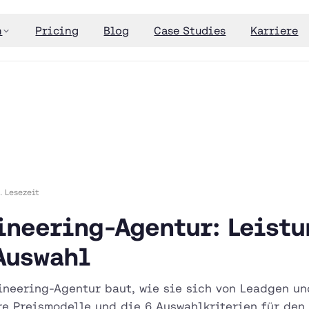
n
Pricing
Blog
Case Studies
Karriere
. Lesezeit
neering-Agentur: Leistu
Auswahl
neering-Agentur baut, wie sie sich von Leadgen u
re Preismodelle und die 6 Auswahlkriterien für den