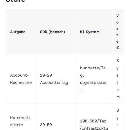
V
o
r
Aufgabe
SDR (Mensch)
KI-System
t
e
il
S
hunderte/Ta
y
Account-
10-20
g,
s
Recherche
Accounts/Tag
signalbasier
t
t
e
m
S
Personali
y
100-500/Tag
sierte
30-50
s
(Infrastruktu