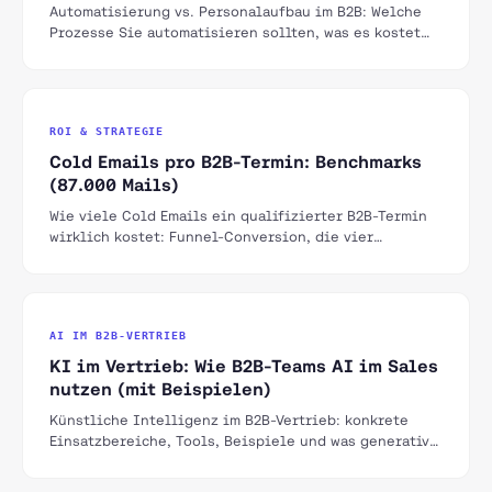
Automatisierung vs. Personalaufbau im B2B: Welche
Prozesse Sie automatisieren sollten, was es kostet
und ab wann sich die Investition rechnet.
ROI & STRATEGIE
Cold Emails pro B2B-Termin: Benchmarks
(87.000 Mails)
Wie viele Cold Emails ein qualifizierter B2B-Termin
wirklich kostet: Funnel-Conversion, die vier
wichtigsten Hebel und echte Kampagnendaten aus
dem DACH-Raum.
AI IM B2B-VERTRIEB
KI im Vertrieb: Wie B2B-Teams AI im Sales
nutzen (mit Beispielen)
Künstliche Intelligenz im B2B-Vertrieb: konkrete
Einsatzbereiche, Tools, Beispiele und was generative
KI für Sales-Teams verändert.