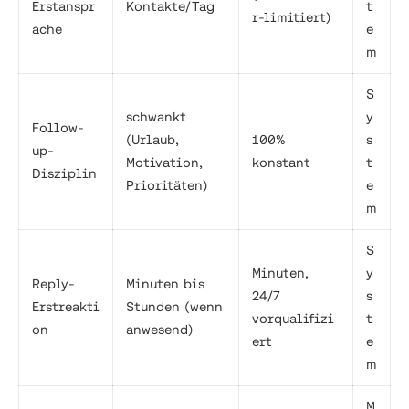
Erstanspr
Kontakte/Tag
t
r-limitiert)
ache
e
m
S
schwankt
y
Follow-
(Urlaub,
100%
s
up-
Motivation,
konstant
t
Disziplin
Prioritäten)
e
m
S
Minuten,
y
Reply-
Minuten bis
24/7
s
Erstreakti
Stunden (wenn
vorqualifizi
t
on
anwesend)
ert
e
m
M