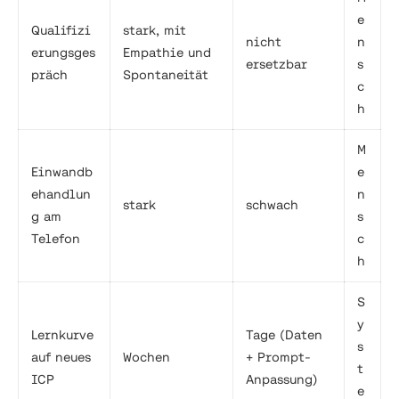
e
Qualifizi
stark, mit
nicht
n
erungsges
Empathie und
ersetzbar
s
präch
Spontaneität
c
h
M
Einwandb
e
ehandlun
n
stark
schwach
g am
s
Telefon
c
h
S
y
Lernkurve
Tage (Daten
s
auf neues
Wochen
+ Prompt-
t
ICP
Anpassung)
e