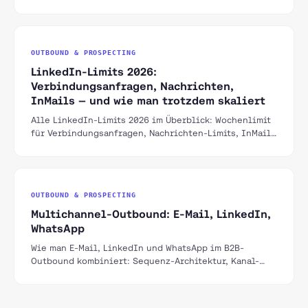
Best Practices für B2B im DACH-Raum.
OUTBOUND & PROSPECTING
LinkedIn-Limits 2026:
Verbindungsanfragen, Nachrichten,
InMails — und wie man trotzdem skaliert
Alle LinkedIn-Limits 2026 im Überblick: Wochenlimit
für Verbindungsanfragen, Nachrichten-Limits, InMail-
Credits nach Plan, Profilbesuche und Suchen. Plus:
was Restrictions triggert, ein sicherer Ramp-up-Plan
und wie man innerhalb der Limits skaliert.
OUTBOUND & PROSPECTING
Multichannel-Outbound: E-Mail, LinkedIn,
WhatsApp
Wie man E-Mail, LinkedIn und WhatsApp im B2B-
Outbound kombiniert: Sequenz-Architektur, Kanal-
Reihenfolge, rechtliche Grenzen und eine 21-Tage-
Beispielsequenz.