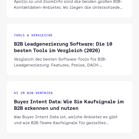
Apollo.io und ZoomInfo sind die beiden großen B2B-
Kontaktdaten-Anbieter. Wo liegen die Unterschiede
in Datenqualität, Preis, DACH-Coverage und
Funktionsumfang — und wann lohnt sich welches Tool?
TOOLS & VERGLEICHE
B2B Leadgenerierung Software: Die 10
besten Tools im Vergleich (2026)
Vergleich der besten Software-Tools für B2B-
Leadgenerierung: Features, Preise, DACH-
Tauglichkeit und für wen sich welches Tool lohnt.
AI IM B2B-VERTRIEB
Buyer Intent Data: Wie Sie Kaufsignale im
B2B erkennen und nutzen
Was Buyer Intent Data ist, welche Anbieter es gibt
und wie B2B-Teams Kaufsignale für gezieltes
Outbound nutzen — statt blind zu akquirieren.