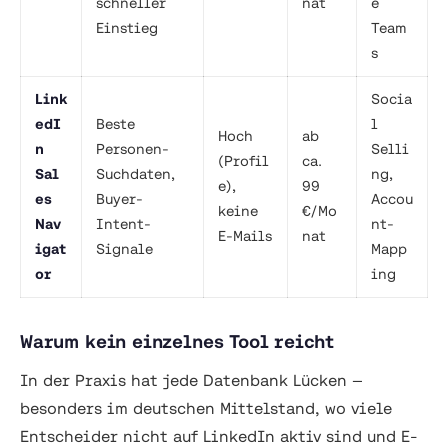
schneller
nat
e
Einstieg
Team
s
Link
Socia
edI
Beste
l
Hoch
ab
n
Personen-
Selli
(Profil
ca.
Sal
Suchdaten,
ng,
e),
99
es
Buyer-
Accou
keine
€/Mo
Nav
Intent-
nt-
E-Mails
nat
igat
Signale
Mapp
or
ing
Warum kein einzelnes Tool reicht
In der Praxis hat jede Datenbank Lücken —
besonders im deutschen Mittelstand, wo viele
Entscheider nicht auf LinkedIn aktiv sind und E-