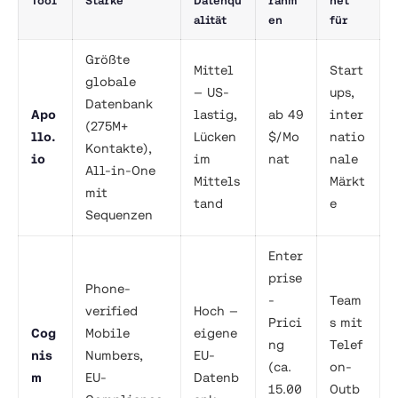
Tool
Stärke
Datenqu
rahm
net
alität
en
für
Größte
Mittel
Start
globale
— US-
ups,
Datenbank
Apo
lastig,
ab 49
inter
(275M+
llo.
Lücken
$/Mo
natio
Kontakte),
io
im
nat
nale
All-in-One
Mittels
Märkt
mit
tand
e
Sequenzen
Enter
prise
Phone-
-
Team
verified
Hoch —
Prici
s mit
Cog
Mobile
eigene
ng
Telef
nis
Numbers,
EU-
(ca.
on-
m
EU-
Datenb
15.00
Outb