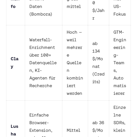
0
fo
Daten
mittel
US-
$/Jah
(Bombora)
Fokus
r
Hoch —
GTM-
Waterfall-
weil
Engin
ab
Enrichment
mehrer
eerin
134
über 100+
e
g-
Cla
$/Mo
Datenquelle
Quelle
Team
y
nat
n, KI-
n
s,
(Cred
Agenten für
kombin
Auto
its)
Recherche
iert
matis
werden
ierer
Einze
Einfache
lne
Browser-
ab 36
SDRs,
Lus
Extension,
Mittel
$/Mo
klein
ha