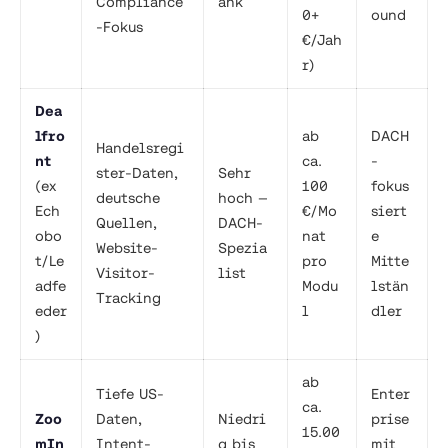
Compliance
ank
0+
ound
-Fokus
€/Jah
r)
Dea
lfro
ab
DACH
Handelsregi
nt
ca.
-
ster-Daten,
Sehr
(ex
100
fokus
deutsche
hoch —
Ech
€/Mo
siert
Quellen,
DACH-
obo
nat
e
Website-
Spezia
t/Le
pro
Mitte
Visitor-
list
adfe
Modu
lstän
Tracking
eder
l
dler
)
ab
Tiefe US-
Enter
ca.
Zoo
Daten,
Niedri
prise
15.00
mIn
Intent-
g bis
mit