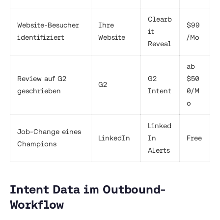
Clearb
Website-Besucher
Ihre
$99
it
identifiziert
Website
/Mo
Reveal
ab
Review auf G2
G2
$50
G2
geschrieben
Intent
0/M
o
Linked
Job-Change eines
LinkedIn
In
Free
Champions
Alerts
Intent Data im Outbound-
Workflow