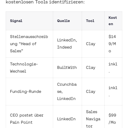
kostenlosen Tools identifizieren:
Kost
Signal
Quelle
Tool
en
Stellenausschreib
$14
LinkedIn,
ung “Head of
Clay
9/M
Indeed
Sales”
o
Technologie-
inkl
BuiltWith
Clay
Wechsel
.
Crunchba
inkl
Funding-Runde
se,
Clay
.
LinkedIn
Sales
CEO postet über
$99
LinkedIn
Naviga
Pain Point
/Mo
tor