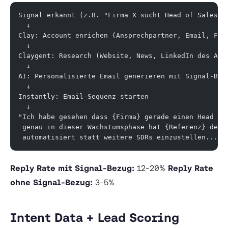
Signal erkannt (z.B. "Firma X sucht Head of Sales")
  ↓
Clay: Account enrichen (Ansprechpartner, Email, Fir
  ↓
Claygent: Research (Website, News, LinkedIn des Ans
  ↓
AI: Personalisierte Email generieren mit Signal-Bez
  ↓
Instantly: Email-Sequenz starten
  ↓
"Ich habe gesehen dass {Firma} gerade einen Head of
 genau in dieser Wachstumsphase hat {Referenz} den 
 automatisiert statt weitere SDRs einzustellen..."
Reply Rate mit Signal-Bezug:
12-20%
Reply Rate
ohne Signal-Bezug:
3-5%
Intent Data + Lead Scoring