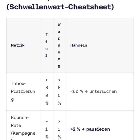
(Schwellenwert-Cheatsheet)
W
a
Z
r
i
Metrik
n
Handeln
e
u
l
n
g
>
<
Inbox-
8
8
Platzierun
<60 % → untersuchen
0
0
g
%
%
Bounce-
~
>
Rate
1
1
>2 % → pausieren
(Kampagne
%
%