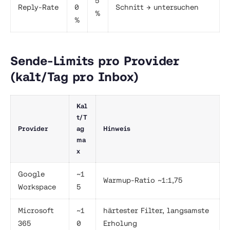
5
Reply-Rate
0
Schnitt → untersuchen
%
%
Sende-Limits pro Provider
(kalt/Tag pro Inbox)
Kal
t/T
Provider
ag
Hinweis
ma
x
Google
~1
Warmup-Ratio ~1:1,75
Workspace
5
Microsoft
~1
härtester Filter, langsamste
365
0
Erholung