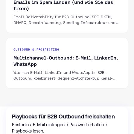
Emails im Spam landen (und wie Sie das
fixen)
Email Deliverability für B2B-Outbound: SPF, DKIM,
DMARC, Domain-Warming, Sending-Infrastruktur und
die häufigsten Fehler die Ihre Emails in den Spam
bringen.
OUTBOUND & PROSPECTING
Multichannel-Outbound: E-Mail, LinkedIn,
WhatsApp
Wie man E-Mail, LinkedIn und WhatsApp im B2B-
Outbound kombiniert: Sequenz-Architektur, Kanal-
Reihenfolge, rechtliche Grenzen und eine 21-Tage-
Beispielsequenz.
Playbooks für B2B Outbound freischalten
Kostenlos. E-Mail eintragen → Passwort erhalten →
Playbooks lesen.