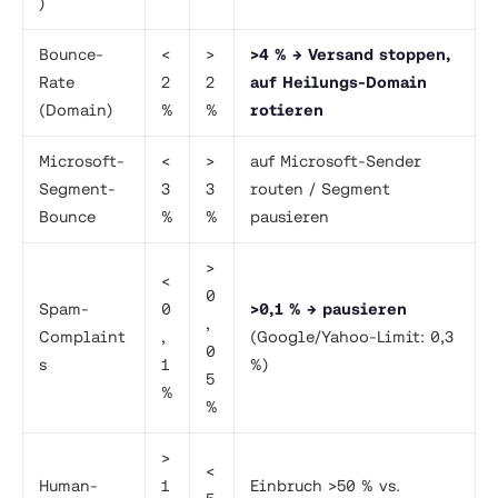
)
Bounce-
<
>
>4 % → Versand stoppen,
Rate
2
2
auf Heilungs-Domain
(Domain)
%
%
rotieren
Microsoft-
<
>
auf Microsoft-Sender
Segment-
3
3
routen / Segment
Bounce
%
%
pausieren
>
<
0
Spam-
0
>0,1 % → pausieren
,
Complaint
,
(Google/Yahoo-Limit: 0,3
0
s
1
%)
5
%
%
>
<
Human-
1
Einbruch >50 % vs.