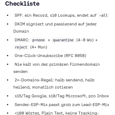
Checkliste
SPF: ein Record, ≤10 Lookups, endet auf
~all
DKIM signiert und passierend auf jeder
Domain
DMARC:
→
(4–8 Wo) →
p=none
quarantine
(4+ Mon)
reject
One-Click-Unsubscribe (RFC 8058)
Nie kalt von der primären Firmendomain
senden
2×-Domains-Regel: halb sendend, halb
heilend, monatlich rotieren
≤15/Tag Google, ≤10/Tag Microsoft, pro Inbox
Sender-ESP-Mix passt grob zum Lead-ESP-Mix
<100 Wörter, Plain Text, keine Tracking-