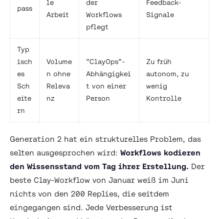
le
der
Feedback-
pass
Arbeit
Workflows
Signale
pflegt
Typ
isch
Volume
”ClayOps”-
Zu früh
es
n ohne
Abhängigkei
autonom, zu
Sch
Releva
t von einer
wenig
eite
nz
Person
Kontrolle
rn
Generation 2 hat ein strukturelles Problem, das
selten ausgesprochen wird:
Workflows kodieren
den Wissensstand vom Tag ihrer Erstellung.
Der
beste Clay-Workflow von Januar weiß im Juni
nichts von den 200 Replies, die seitdem
eingegangen sind. Jede Verbesserung ist