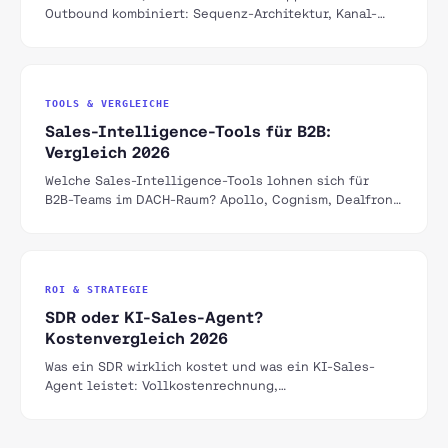
Outbound kombiniert: Sequenz-Architektur, Kanal-
Reihenfolge, rechtliche Grenzen und eine 21-Tage-
Beispielsequenz.
TOOLS & VERGLEICHE
Sales-Intelligence-Tools für B2B:
Vergleich 2026
Welche Sales-Intelligence-Tools lohnen sich für
B2B-Teams im DACH-Raum? Apollo, Cognism, Dealfront
und Clay im Vergleich — mit DSGVO-Einordnung und
Preisen.
ROI & STRATEGIE
SDR oder KI-Sales-Agent?
Kostenvergleich 2026
Was ein SDR wirklich kostet und was ein KI-Sales-
Agent leistet: Vollkostenrechnung,
Leistungsvergleich pro Funnel-Stufe und drei
Szenarien für die Entscheidung.