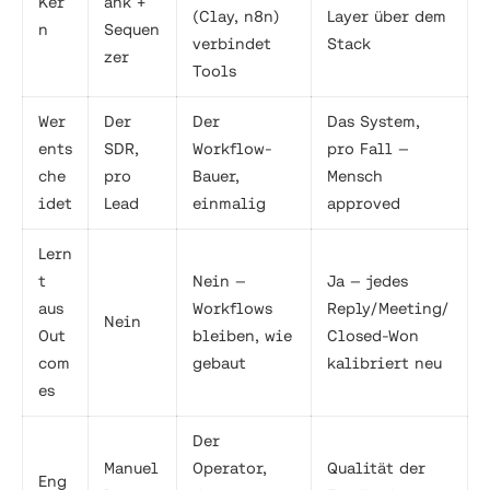
Ker
ank +
(Clay, n8n)
Layer über dem
n
Sequen
verbindet
Stack
zer
Tools
Wer
Der
Der
Das System,
ents
SDR,
Workflow-
pro Fall —
che
pro
Bauer,
Mensch
idet
Lead
einmalig
approved
Lern
t
Nein —
Ja — jedes
aus
Workflows
Reply/Meeting/
Nein
Out
bleiben, wie
Closed-Won
com
gebaut
kalibriert neu
es
Der
Manuel
Operator,
Qualität der
Eng