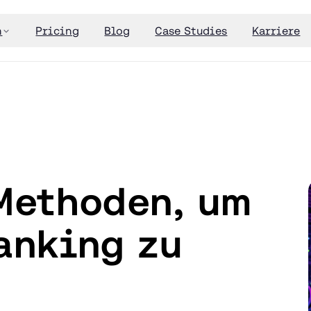
n
Pricing
Blog
Case Studies
Karriere
Methoden, um
anking zu