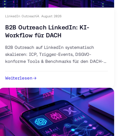
LinkedIn Outreach
4. August 2026
B2B Outreach LinkedIn: KI-
Workflow für DACH
B2B Outreach auf LinkedIn systematisch
skalieren: ICP, Trigger-Events, DSGVO-
konforme Tools & Benchmarks für den DACH-
Markt. Jetzt 30-Tage-Plan starten.
Weiterlesen