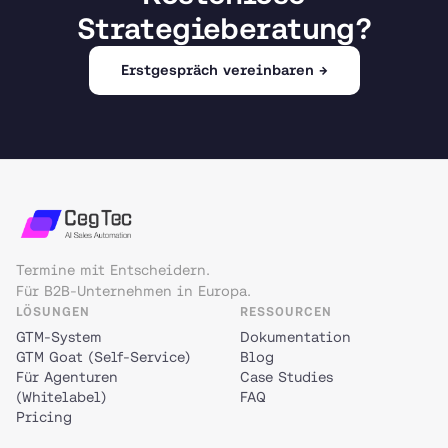
Strategieberatung?
Erstgespräch vereinbaren →
Termine mit Entscheidern.
Für B2B-Unternehmen in Europa.
LÖSUNGEN
RESSOURCEN
GTM-System
Dokumentation
GTM Goat (Self-Service)
Blog
Für Agenturen
Case Studies
(Whitelabel)
FAQ
Pricing