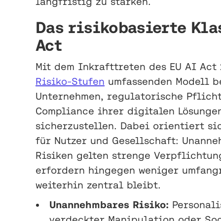
langfristig zu stärken.
Das risikobasierte Kla
Act
Mit dem Inkrafttreten des EU AI Ac
Risiko-Stufen
umfassenden Modell bew
Unternehmen, regulatorische Pflicht
Compliance ihrer digitalen Lösunge
sicherzustellen. Dabei orientiert s
für Nutzer und Gesellschaft: Unanne
Risiken gelten strenge Verpflichtun
erfordern hingegen weniger umfang
weiterhin zentral bleibt.
Unannehmbares Risiko:
Personalis
verdeckter Manipulation oder Soc