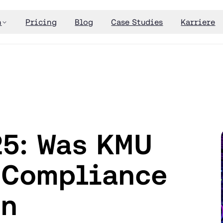
n
Pricing
Blog
Case Studies
Karriere
25: Was KMU
e Compliance
en