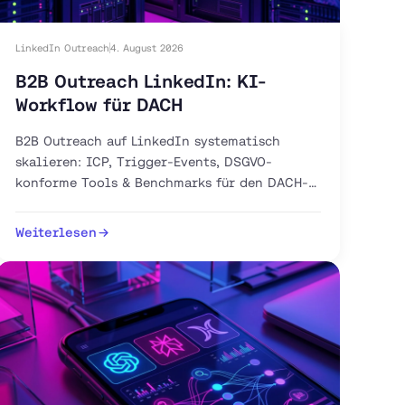
LinkedIn Outreach
4. August 2026
B2B Outreach LinkedIn: KI-
Workflow für DACH
B2B Outreach auf LinkedIn systematisch
skalieren: ICP, Trigger-Events, DSGVO-
konforme Tools & Benchmarks für den DACH-
Markt. Jetzt 30-Tage-Plan starten.
Weiterlesen