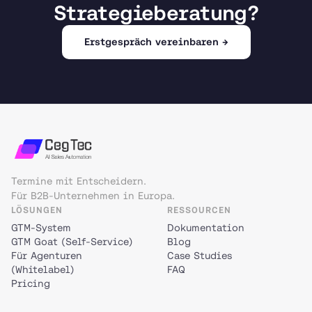
Strategieberatung?
Erstgespräch vereinbaren →
Termine mit Entscheidern.
Für B2B-Unternehmen in Europa.
LÖSUNGEN
RESSOURCEN
GTM-System
Dokumentation
GTM Goat (Self-Service)
Blog
Für Agenturen
Case Studies
(Whitelabel)
FAQ
Pricing