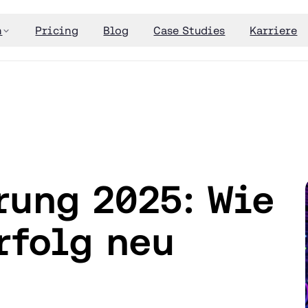
n
Pricing
Blog
Case Studies
Karriere
ung 2025: Wie
rfolg neu