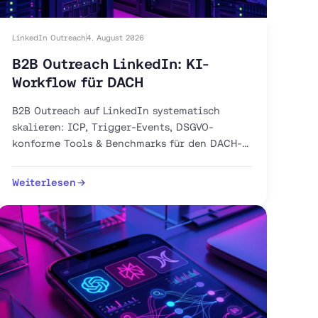
LinkedIn Outreach
4. August 2026
B2B Outreach LinkedIn: KI-
Workflow für DACH
B2B Outreach auf LinkedIn systematisch
skalieren: ICP, Trigger-Events, DSGVO-
konforme Tools & Benchmarks für den DACH-
Markt. Jetzt 30-Tage-Plan starten.
Weiterlesen