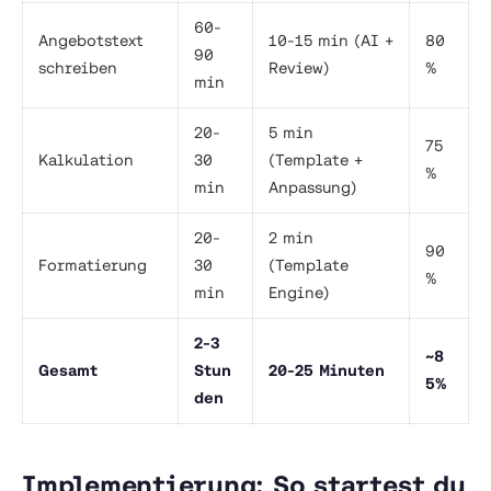
60-
Angebotstext
10-15 min (AI +
80
90
schreiben
Review)
%
min
20-
5 min
75
Kalkulation
30
(Template +
%
min
Anpassung)
20-
2 min
90
Formatierung
30
(Template
%
min
Engine)
2-3
~8
Gesamt
Stun
20-25 Minuten
5%
den
Implementierung: So startest du