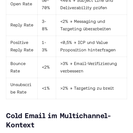
50-
<40% → Subject Line und
Open Rate
70%
Deliverability prüfen
3-
<2% → Messaging und
Reply Rate
8%
Targeting überarbeiten
Positive
1-
<0,5% → ICP und Value
Reply Rate
3%
Proposition hinterfragen
Bounce
>3% → Email-Verifizierung
<2%
Rate
verbessern
Unsubscri
<1%
>2% → Targeting zu breit
be Rate
Cold Email im Multichannel-
Kontext