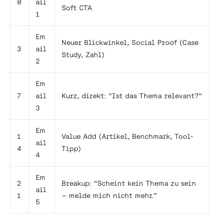
0
ail
Soft CTA
1
Em
Neuer Blickwinkel, Social Proof (Case
3
ail
Study, Zahl)
2
Em
7
ail
Kurz, direkt: “Ist das Thema relevant?“
3
Em
1
Value Add (Artikel, Benchmark, Tool-
ail
4
Tipp)
4
Em
2
Breakup: “Scheint kein Thema zu sein
ail
1
— melde mich nicht mehr.”
5