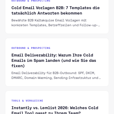
OUTBOUND & PROSPECTING
Cold Email Vorlagen B2B: 7 Templates die
tatsächlich Antworten bekommen
Bewährte B2B Kaltakquise Email Vorlagen mit
konkreten Templates, Betreffzeilen und Follow-up-
Sequenzen für den DACH-Markt.
OUTBOUND & PROSPECTING
Email Deliverability: Warum Ihre Cold
Emails im Spam landen (und wie Sie das
fixen)
Email Deliverability für B2B-Outbound: SPF, DKIM,
DMARC, Domain-Warming, Sending-Infrastruktur und
die häufigsten Fehler die Ihre Emails in den Spam
bringen.
TOOLS & VERGLEICHE
Instantly vs. Lemlist 2026: Welches Cold
Email Tool passt zu Ihrem Team?