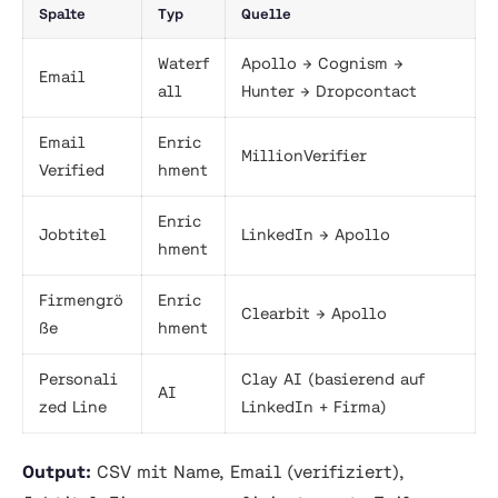
Spalte
Typ
Quelle
Waterf
Apollo → Cognism →
Email
all
Hunter → Dropcontact
Email
Enric
MillionVerifier
Verified
hment
Enric
Jobtitel
LinkedIn → Apollo
hment
Firmengrö
Enric
Clearbit → Apollo
ße
hment
Personali
Clay AI (basierend auf
AI
zed Line
LinkedIn + Firma)
Output:
CSV mit Name, Email (verifiziert),