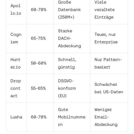
Große
Viele
Apol
60-70%
Datenbank
veraltete
lo.io
(250M+)
Einträge
Starke
Cogn
Teuer, nur
65-75%
DACH-
ism
Enterprise
Abdeckung
Hunt
Schnell,
Nur Pattern-
50-60%
er.io
günstig
basiert
Drop
DSGVO-
Schwächer
cont
55-65%
konform
bei US-Daten
act
(EU)
Gute
Weniger
Lusha
60-70%
Mobilnumme
Email-
rn
Abdeckung