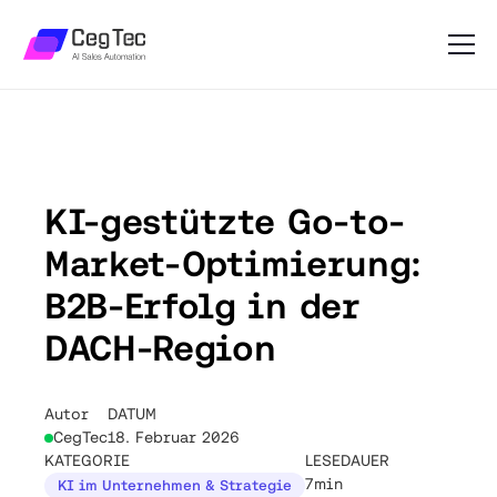
KI-gestützte Go-to-
Market-Optimierung:
B2B-Erfolg in der
DACH-Region
Autor
DATUM
CegTec
18. Februar 2026
KATEGORIE
LESEDAUER
7min
KI im Unternehmen & Strategie