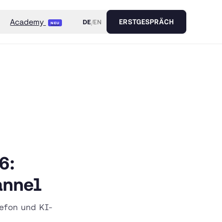
Academy
DE
/
EN
ERSTGESPRÄCH
NEU
6:
annel
lefon und KI-