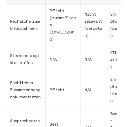
Pflicht
Nicht
Em
(mutmaßlich
Recherche zum
relevant
pfo
e
Unternehmen
(verbote
hle
Einwilligun
n)
n
g)
Pfl
Sternchenregi
N/A
N/A
ich
ster prüfen
t
Em
Sachlichen
pfo
Zusammenhang
Pflicht
N/A
hle
dokumentieren
n
Bes
Ansprechpartn
t
Best