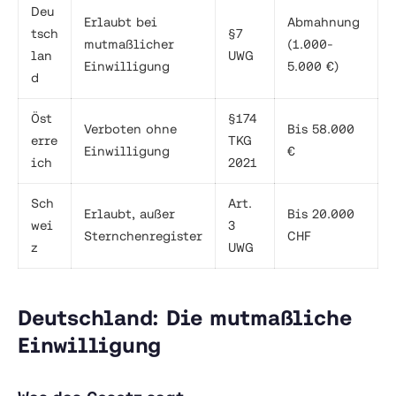
Deu
Erlaubt bei
Abmahnung
tsch
§7
mutmaßlicher
(1.000-
lan
UWG
Einwilligung
5.000 €)
d
Öst
§174
Verboten ohne
Bis 58.000
erre
TKG
Einwilligung
€
ich
2021
Sch
Art.
Erlaubt, außer
Bis 20.000
wei
3
Sternchenregister
CHF
z
UWG
Deutschland: Die mutmaßliche
Einwilligung